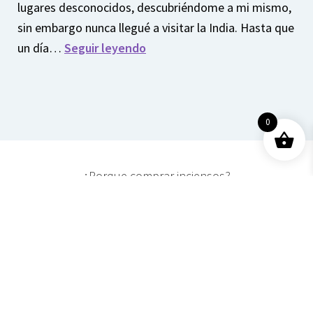
lugares desconocidos, descubriéndome a mi mismo,
sin embargo nunca llegué a visitar la India. Hasta que
un día…
Seguir leyendo
0
¿Porque comprar inciensos?
Cómo me enamoré del
incienso
Por el juego del destino,
en uno de mis viajes, me