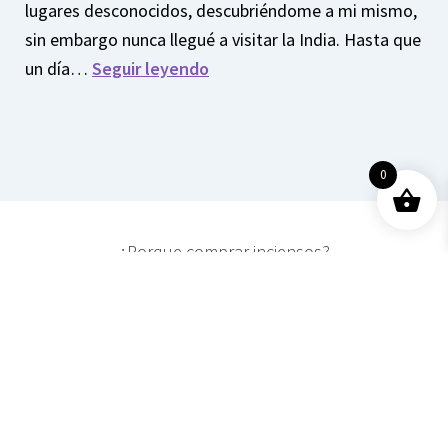
lugares desconocidos, descubriéndome a mi mismo,
sin embargo nunca llegué a visitar la India. Hasta que
un día…
Seguir leyendo
0
¿Porque comprar inciensos?
Cómo me enamoré del
incienso
Por el juego del destino,
en uno de mis viajes, me