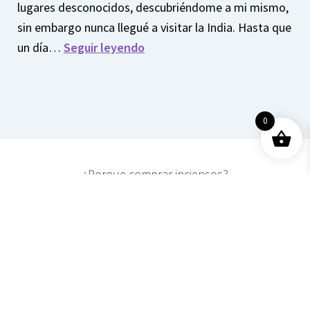
lugares desconocidos, descubriéndome a mi mismo,
sin embargo nunca llegué a visitar la India. Hasta que
un día…
Seguir leyendo
0
¿Porque comprar inciensos?
Cómo me enamoré del
incienso
Por el juego del destino,
en uno de mis viajes, me