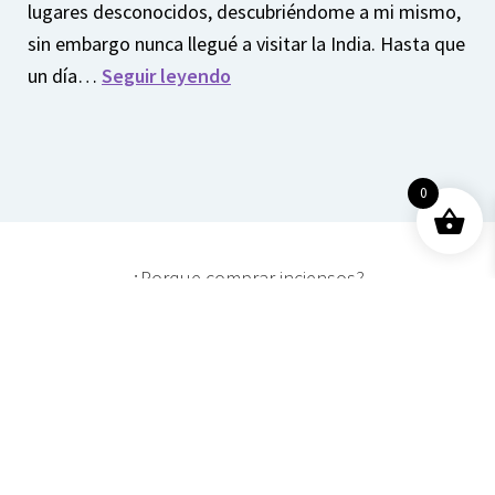
lugares desconocidos, descubriéndome a mi mismo,
sin embargo nunca llegué a visitar la India. Hasta que
un día…
Seguir leyendo
0
¿Porque comprar inciensos?
Cómo me enamoré del
incienso
Por el juego del destino,
en uno de mis viajes, me