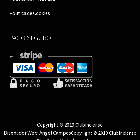
i
ş
ş
ş
Politica de Cookies
ş
|
|
|
|
PAGO SEGURO
Copyright © 2019 Clubincienso
Diseñador Web: Ángel Campos
Copyright © 2019 Clubincienso