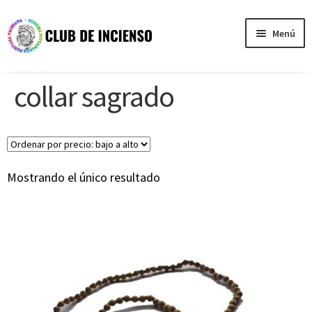
Ir
Ir
Menú
a
al
la
contenido
Nosotros
navegación
collar sagrado
Testimonios
Tienda
Mostrando el único resultado
Contacto