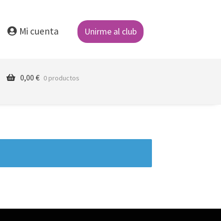
Mi cuenta
Unirme al club
0,00
€
0 productos