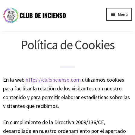
Ir
Ir
Menú
a
al
la
contenido
Nosotros
navegación
Política de Cookies
Testimonios
Tienda
Contacto
En la web
https://clubincienso.com
utilizamos cookies
para facilitar la relación de los visitantes con nuestro
contenido y para permitir elaborar estadísticas sobre las
visitantes que recibimos.
En cumplimiento de la Directiva 2009/136/CE,
desarrollada en nuestro ordenamiento por el apartado