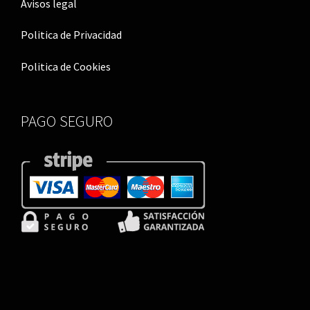
g
i
i
i
i
i
Avisos legal
i
r
ş
r
ş
r
Politica de Privacidad
r
i
|
i
|
i
i
ş
ş
ş
Politica de Cookies
ş
|
|
|
|
PAGO SEGURO