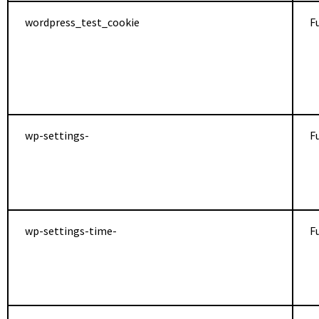
wordpress_test_cookie
F
wp-settings-
F
wp-settings-time-
F