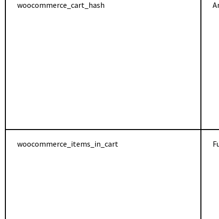
woocommerce_cart_hash
An
woocommerce_items_in_cart
F