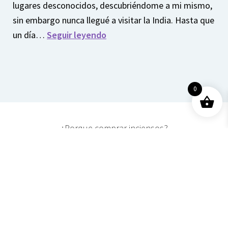
lugares desconocidos, descubriéndome a mi mismo,
sin embargo nunca llegué a visitar la India. Hasta que
un día…
Seguir leyendo
0
¿Porque comprar inciensos?
Cómo me enamoré del
incienso
Por el juego del destino,
en uno de mis viajes, me