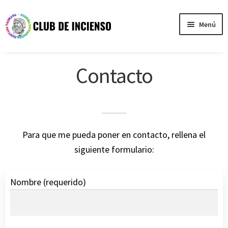
Ir
Ir
Menú
a
al
la
contenido
Nosotros
navegación
Contacto
Testimonios
Tienda
Contacto
Para que me pueda poner en contacto, rellena el
siguiente formulario:
Nombre (requerido)