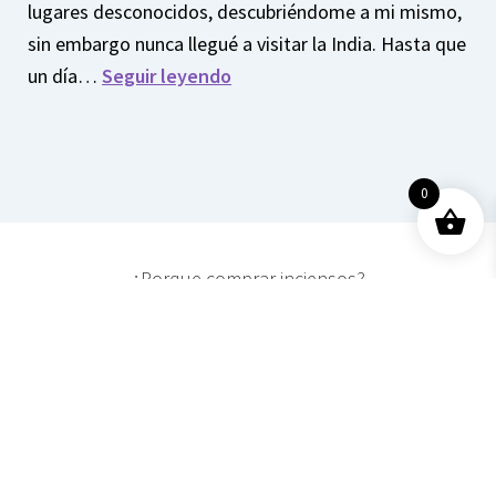
lugares desconocidos, descubriéndome a mi mismo,
sin embargo nunca llegué a visitar la India. Hasta que
un día…
Seguir leyendo
0
¿Porque comprar inciensos?
Cómo me enamoré del
incienso
Por el juego del destino,
en uno de mis viajes, me